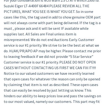
For your consideration is NOS Warn 2.5 CI ATV Winch 2500 lb.
Suzuki Eiger LT-A400F 66484 PLEASE REVIEW ALL THE
PICTURES, WHAT YOU SEE IS WHAT YOU GET. So in some
cases like this, the tag used in add to show genuine OEM part
will not always come with part being delivered. If the tag is a
must , please ask and it will be sent IF available while
supplies last. All Sales are Final unless item is
misrepresented. We do not end Auctions Early. Customer
service is our #1 priority. We strive to be the best at what we
do. Hi/AK/PR/APO AP may be higher. Please contact me prior
to leaving feedback if we did not provide “5 Star Service”
Customer service is our #1 priority. PLEASE DO NOT OPEN
CASES WITHOUT CONTACTING US FIRST WE CAN FIX IT!!!!
Notice to our valued customers we have recently learned
that open cases for whatever the reason can only be opened
by claiming that item is not as described. These open cases
that can easily be resolved by just letting us know. This
hinders our ability to keep prices low and pass the savings on
to our most valued, namely our customers. This part may fit