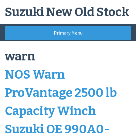
Skip
Suzuki New Old Stock
to
content
Primary Menu
warn
NOS Warn
ProVantage 2500 lb
Capacity Winch
Suzuki OE 990A0-