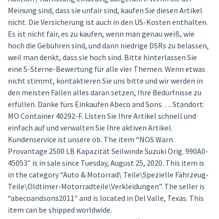
Meinung sind, dass sie unfair sind, kaufen Sie diesen Artikel
nicht. Die Versicherung ist auch in den US-Kosten enthalten.
Es ist nicht fair, es zu kaufen, wenn man genau weiß, wie
hoch die Gebühren sind, und dann niedrige DSRs zu belassen,
weil man denkt, dass sie hoch sind. Bitte hinterlassen Sie
eine 5-Sterne-Bewertung für alle vier Themen. Wenn etwas
nicht stimmt, kontaktieren Sie uns bitte und wir werden in
den meisten Fällen alles daran setzen, Ihre Bedürfnisse zu
erfüllen. Danke fürs Einkaufen Abeco and Sons…. Standort:
MO Container 40292-F. Listen Sie Ihre Artikel schnell und
einfach auf und verwalten Sie Ihre aktiven Artikel.
Kundenservice ist unsere ob. The item “NOS Warn
Provantage 2500 LB Kapazität Seilwinde Suzuki Orig. 990A0-
45053″ is in sale since Tuesday, August 25, 2020. This item is
in the category “Auto & Motorrad\ Teile\Spezielle Fahrzeug-
Teile\Oldtimer-Motorradteile\Verkleidungen”. The seller is
“abecoandsons2011″ and is located in Del Valle, Texas. This
item can be shipped worldwide.