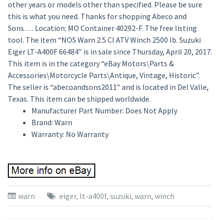
other years or models other than specified. Please be sure
this is what you need. Thanks for shopping Abeco and
Sons…. Location: MO Container 40292-F. The free listing
tool. The item “NOS Warn 2.5 CI ATV Winch 2500 lb. Suzuki
Eiger LT-A400F 66484″ is in sale since Thursday, April 20, 2017.
This item is in the category “eBay Motors\Parts &
Accessories\Motorcycle Parts\Antique, Vintage, Historic”.
The seller is “abecoandsons2011″ and is located in Del Valle,
Texas. This item can be shipped worldwide.
Manufacturer Part Number: Does Not Apply
Brand: Warn
Warranty: No Warranty
warn
eiger
,
lt-a400f
,
suzuki
,
warn
,
winch