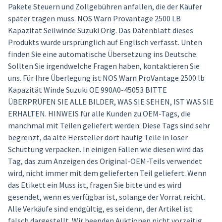
Pakete Steuern und Zollgebühren anfallen, die der Käufer
später tragen muss. NOS Warn Provantage 2500 LB
Kapazität Seilwinde Suzuki Orig. Das Datenblatt dieses
Produkts wurde ursprünglich auf Englisch verfasst. Unten
finden Sie eine automatische Übersetzung ins Deutsche.
Sollten Sie irgendwelche Fragen haben, kontaktieren Sie
uns. Für Ihre Überlegung ist NOS Warn ProVantage 2500 lb
Kapazität Winde Suzuki OE 990A0-45053 BITTE
ÜBERPRÜFEN SIE ALLE BILDER, WAS SIE SEHEN, IST WAS SIE
ERHALTEN. HINWEIS für alle Kunden zu OEM-Tags, die
manchmal mit Teilen geliefert werden: Diese Tags sind sehr
begrenzt, da alte Hersteller dort häufig Teile in loser
Schüttung verpacken. In einigen Fällen wie diesen wird das
Tag, das zum Anzeigen des Original-OEM-Teils verwendet
wird, nicht immer mit dem gelieferten Teil geliefert. Wenn
das Etikett ein Muss ist, fragen Sie bitte und es wird
gesendet, wenn es verfügbar ist, solange der Vorrat reicht.
Alle Verkäufe sind endgültig, es sei denn, der Artikel ist
falsch dargestellt. Wir beenden Auktionen nicht vorzeitig.